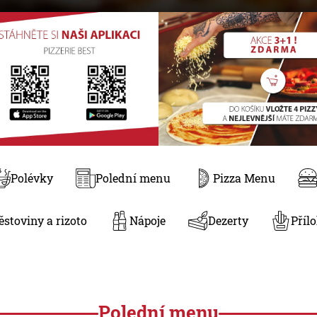
Polévky
Polední menu
Pizza Menu
ěstoviny a rizoto
Nápoje
Dezerty
Příl
Polední menu