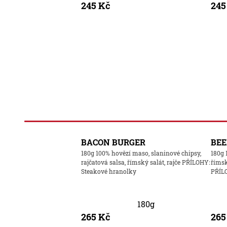
245 Kč
245
BACON BURGER
BEE
180g 100% hovězí maso, slaninové chipsy,
180g 
rajčatová salsa, římský salát, rajče PŘÍLOHY:
římsk
Steakové hranolky
PŘÍL
180g
265 Kč
265