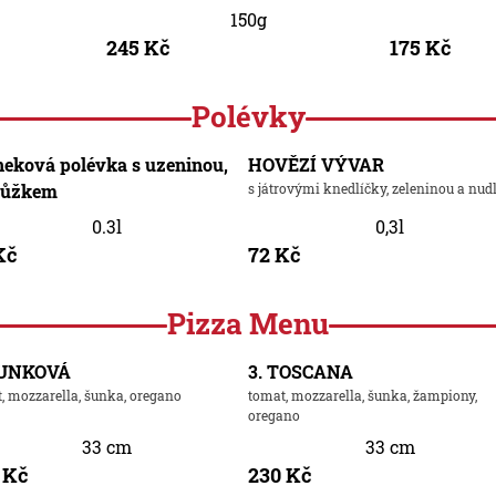
150g
245 Kč
175 Kč
Polévky
neková polévka s uzeninou,
HOVĚZÍ VÝVAR
růžkem
s játrovými knedlíčky, zeleninou a nud
0.3l
0,3l
Kč
72 Kč
Pizza Menu
ŠUNKOVÁ
3. TOSCANA
, mozzarella, šunka, oregano
tomat, mozzarella, šunka, žampiony,
oregano
33 cm
33 cm
 Kč
230 Kč