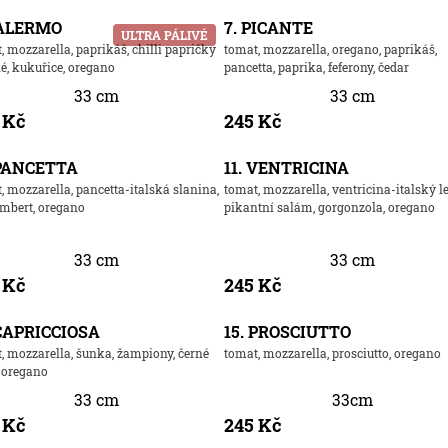
PALERMO
7. PICANTE
ULTRA PÁLIVÉ
, mozzarella, paprikáš, chilli papričky
tomat, mozzarella, oregano, paprikáš,
é, kukuřice, oregano
pancetta, paprika, feferony, čedar
33 cm
33 cm
 Kč
245 Kč
 PANCETTA
11. VENTRICINA
, mozzarella, pancetta-italská slanina,
tomat, mozzarella, ventricina-italský l
mbert, oregano
pikantní salám, gorgonzola, oregano
33 cm
33 cm
 Kč
245 Kč
 CAPRICCIOSA
15. PROSCIUTTO
, mozzarella, šunka, žampiony, černé
tomat, mozzarella, prosciutto, oregano
, oregano
33 cm
33cm
 Kč
245 Kč