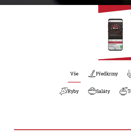
Vše
Předkrmy
Ryby
Saláty
T
Hledaný výraz...