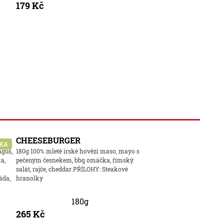
179 Kč
CHEESEBURGER
KA
ngus,
180g 100% mleté irské hovězí maso, mayo s
a,
pečeným česnekem, bbq omáčka, římský
salát, rajče, cheddar PŘÍLOHY: Steakové
áda,
hranolky
180g
265 Kč