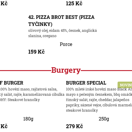
 Kč
125 Kč
42. PIZZA BROT BEST (PIZZA
TYČINKY)
olivový olej, eidam 45%, česnek, anglická
slanina, oregano
Porce
159 Kč
Burgery
F BURGER
BURGER SPECIAL
NOVIN
100% hovězí maso, rajčatová salsa,
100% mleté irské hovězí maso Black A
ý salát, rajče, karamelizovaná cibulka
mayo s pečeným česnekem, bbq omáčk
OHY: Steakové hranolky
římský salát, rajče, cheddar, jalapeños
papriky, sázené vejce, cibulová marmel
steakové hranolky
180g
250g
 Kč
279 Kč