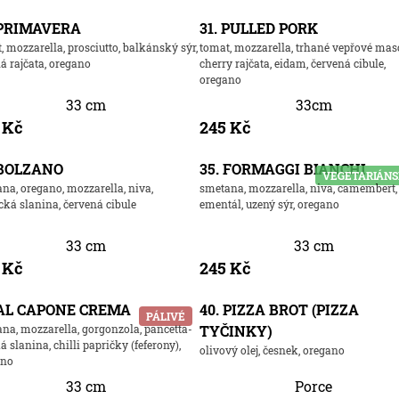
 PRIMAVERA
31. PULLED PORK
, mozzarella, prosciutto, balkánský sýr,
tomat, mozzarella, trhané vepřové mas
á rajčata, oregano
cherry rajčata, eidam, červená cibule,
oregano
33 cm
33cm
 Kč
245 Kč
 BOLZANO
35. FORMAGGI BIANCHI
VEGETARIÁN
na, oregano, mozzarella, niva,
smetana, mozzarella, niva, camembert,
cká slanina, červená cibule
ementál, uzený sýr, oregano
33 cm
33 cm
 Kč
245 Kč
 AL CAPONE CREMA
40. PIZZA BROT (PIZZA
PÁLIVÉ
na, mozzarella, gorgonzola, pancetta-
TYČINKY)
ká slanina, chilli papričky (feferony),
olivový olej, česnek, oregano
ano
33 cm
Porce