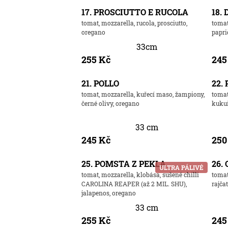
17. PROSCIUTTO E RUCOLA
18.
tomat, mozzarella, rucola, prosciutto,
tomat
oregano
papri
33cm
255 Kč
245
21. POLLO
22.
tomat, mozzarella, kuřecí maso, žampiony,
tomat
černé olivy, oregano
kukuř
33 cm
245 Kč
250
25. POMSTA Z PEKLA
26.
ULTRA PÁLIVÉ
tomat, mozzarella, klobása, sušené chilli
tomat
CAROLINA REAPER (až 2 MIL. SHU),
rajča
jalapenos, oregano
33 cm
255 Kč
245