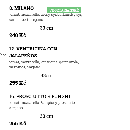
8. MILANO
VEGETARIÁNSKÉ
tomat, mozzarella, uzený sýr, balkánský sýr,
camembert, oregano
33 cm
240 Kč
12. VENTRICINA CON
ehce
JALAPEŇOS
tomat, mozzarella, ventricina, gorgonzola,
jalapeños, oregano
33cm
255 Kč
16. PROSCIUTTO E FUNGHI
tomat, mozzarella, žampiony, prosciutto,
oregano
33 cm
255 Kč