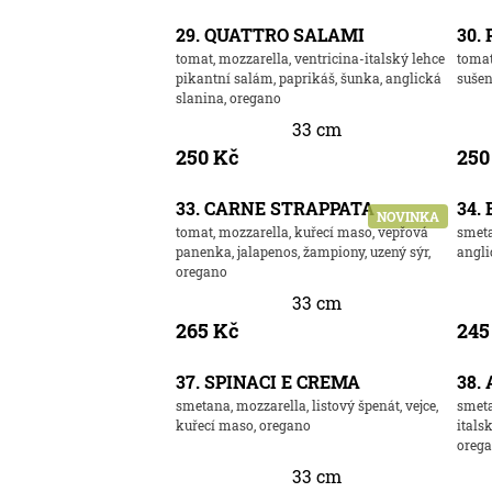
29. QUATTRO SALAMI
30.
tomat, mozzarella, ventricina-italský lehce
tomat
pikantní salám, paprikáš, šunka, anglická
sušen
slanina, oregano
33 cm
250 Kč
250
33. CARNE STRAPPATA
34.
NOVINKA
tomat, mozzarella, kuřecí maso, vepřová
smeta
panenka, jalapenos, žampiony, uzený sýr,
angli
oregano
33 cm
265 Kč
245
37. SPINACI E CREMA
38.
smetana, mozzarella, listový špenát, vejce,
smeta
kuřecí maso, oregano
itals
oreg
33 cm