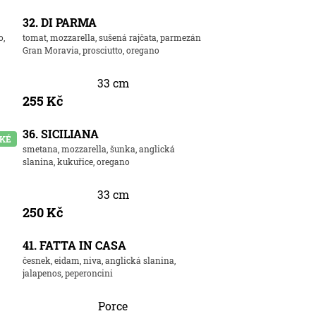
32. DI PARMA
o,
tomat, mozzarella, sušená rajčata, parmezán
Gran Moravia, prosciutto, oregano
33 cm
255 Kč
36. SICILIANA
SKÉ
smetana, mozzarella, šunka, anglická
slanina, kukuřice, oregano
33 cm
250 Kč
41. FATTA IN CASA
česnek, eidam, niva, anglická slanina,
jalapenos, peperoncini
Porce