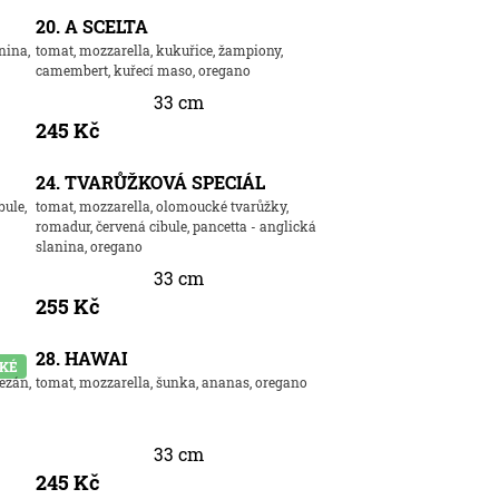
20. A SCELTA
nina,
tomat, mozzarella, kukuřice, žampiony,
camembert, kuřecí maso, oregano
33 cm
245 Kč
24. TVARŮŽKOVÁ SPECIÁL
bule,
tomat, mozzarella, olomoucké tvarůžky,
romadur, červená cibule, pancetta - anglická
slanina, oregano
33 cm
255 Kč
28. HAWAI
SKÉ
ezán,
tomat, mozzarella, šunka, ananas, oregano
33 cm
245 Kč