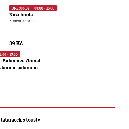
DNES
06.08
08:00 - 15:00
Kozí brada
K menu zdarma
39 Kč
8:00 - 15:00
m Salámová /tomat,
slanina, salamino
tataráček s tousty