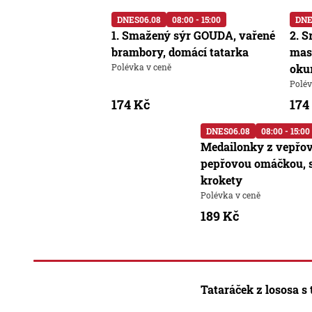
DNES
06.08
08:00 - 15:00
DNE
1. Smažený sýr GOUDA, vařené
2. S
brambory, domácí tatarka
mas
Polévka v ceně
oku
Polév
174 Kč
174
DNES
06.08
08:00 - 15:00
Medailonky z vepřo
pepřovou omáčkou, 
krokety
Polévka v ceně
189 Kč
Tataráček z lososa s