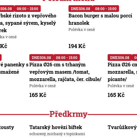
S
06.08
08:00 - 15:00
DNES
06.08
08:00 - 15:00
rbské rizoto z vepřového
Bacon burger s malou porcí
a, sypané sýrem, kyselý
hranolek
rek
Polévka v ceně
ka v ceně
 Kč
194 Kč
DNES
06.08
08:00 - 15:00
DNES
06.08
0
vé panenky s
Pizza Ø26 cm s trhaným
Pizza Ø26 c
smažené
vepřovým masem /tomat,
mozzarella, 
mozzarella, rajčata, čer. cibule/
picante/
Polévka v ceně
Polévka v ceně
165 Kč
165 Kč
Předkrmy
 tousty
Tatarský hovězí biftek
Tvarůžkový 
ochucený, míchaný s topinkami