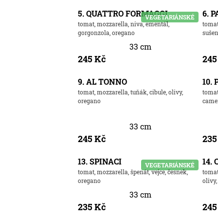
5. QUATTRO FORMAGGI
6. 
VEGETARIÁNSKÉ
tomat, mozzarella, niva, ementál,
tomat
gorgonzola, oregano
sušen
33 cm
245 Kč
245
9. AL TONNO
10.
tomat, mozzarella, tuňák, cibule, olivy,
tomat
oregano
came
33 cm
245 Kč
235
13. SPINACI
14.
VEGETARIÁNSKÉ
tomat, mozzarella, špenát, vejce, česnek,
tomat
oregano
olivy
33 cm
235 Kč
245