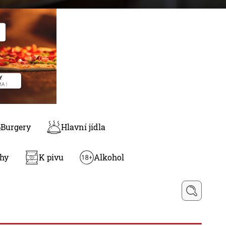
Burgery
Hlavní jídla
ohy
K pivu
Alkohol