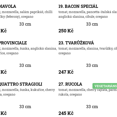
 DIAVOLA
19. BACON SPECIÁL
, mozzarella, salám paprikáš, chilli
tomat, mozzarella, pancetta-italská sla
čky (feferony), oregano
anglická slanina, cibule, oregano
33 cm
33 cm
 Kč
250 Kč
 PROVINCIALE
23. TVARŮŽKOVÁ
, mozzarella, šunka, anglická slanina,
tomat, mozzarella, slanina, tvarůžky, ci
ice, oregano
oregano
33 cm
33 cm
 Kč
247 Kč
 QUATTRO STRAGIOLI
27. RUCOLA
VEGETARIÁN
, mozzarella, šunka, kukuřice, cherry
tomat, mozzarella, cherry rajčata, parm
ta, oregano
rukola, oregano
33 cm
33 cm
 Kč
245 Kč