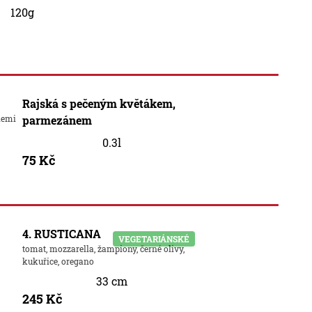
120g
Rajská s pečeným květákem,
lemi
parmezánem
0.3l
75 Kč
4. RUSTICANA
VEGETARIÁNSKÉ
tomat, mozzarella, žampiony, černé olivy,
kukuřice, oregano
33 cm
245 Kč