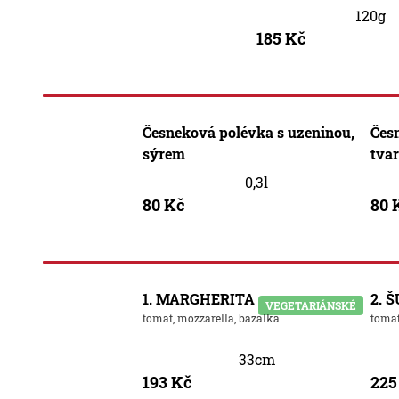
120g
185 Kč
Česneková polévka s uzeninou,
Čes
sýrem
tva
0,3l
80 Kč
80 
1. MARGHERITA
2. 
VEGETARIÁNSKÉ
tomat, mozzarella, bazalka
tomat
33cm
193 Kč
225